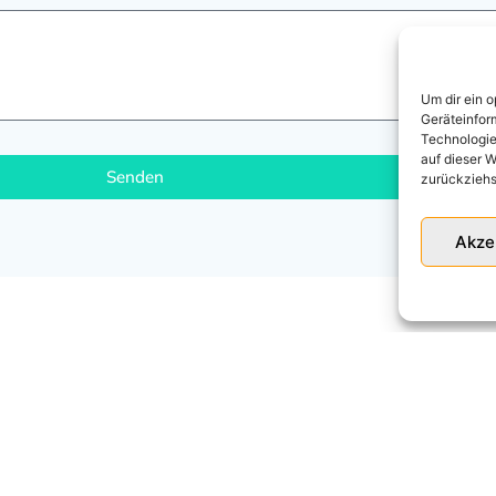
Um dir ein 
Geräteinfor
Technologie
auf dieser W
Senden
zurückziehs
Akze
Ü:
E - TANKS