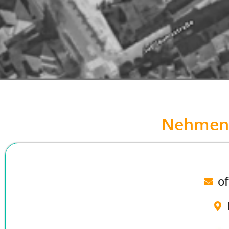
Nehmen S
o